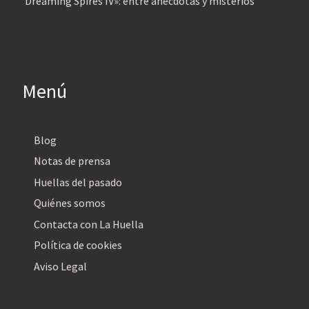
‘Dreaming Spires IV»: entre anécdotas y misterios
Menú
Blog
Notas de prensa
Huellas del pasado
Quiénes somos
Contacta con La Huella
Política de cookies
Aviso Legal