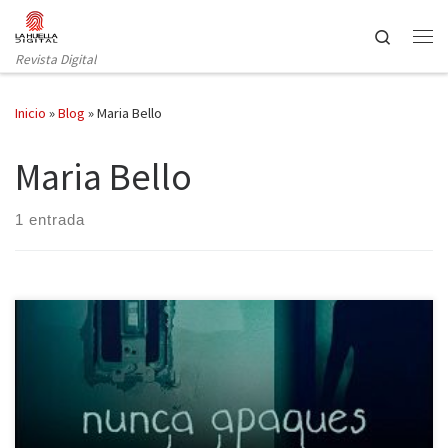
Saltar al contenido
Search
Revista Digital
Inicio
»
Blog
»
Maria Bello
Maria Bello
1 entrada
Nuestra colaboración con los Blogos de Oro vuelve a dar sus frutos
por cuarta vez, que se traduce en la posibilidad de que nuestros
lectores vayan gratis al cine, en esta ocasión disponemos de dos