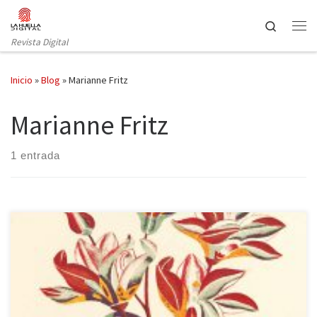
Saltar al contenido
Search
Revista Digital
Inicio
»
Blog
»
Marianne Fritz
Marianne Fritz
1 entrada
Pocas novelas me han impactado tanto últimamente como la que
tengo entre mis manos. Ya el prólogo de Juan de Sola nos
anticipaba la maravilla en la que nos embaucábamos, tras