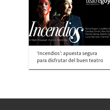
El público catalán conoció a Wajdi Mouawad de la
mano de La Perla 29 y Oriol Broggi, a principios de
2012, con Incendies. El montaje estuvo varias
temporadas en cartel en Barcelona, siempre con un
lleno absoluto y elogiosas críticas. Después son
muchas las obras del autor libano-quebequés de las
[…]
‘Incendios’: apuesta segura
para disfrutar del buen teatro