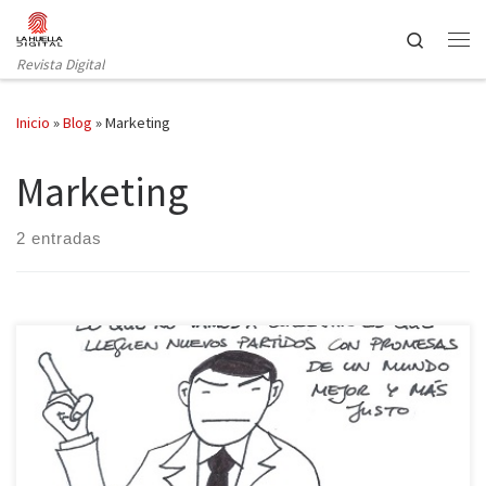
Saltar al contenido
Search
Revista Digital
Inicio
»
Blog
»
Marketing
Marketing
2 entradas
Mariano Rajoy, el popular showman televisivo, dijo hace unos días
que hay que tener cuidado con esos partidos que hacen
promesas imposibles de cumplir, porque generan mucha