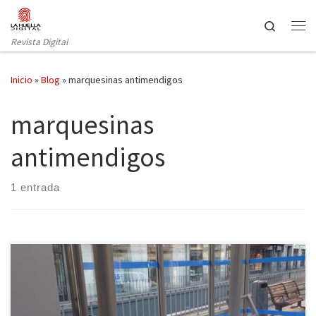
Saltar al contenido
Search
Revista Digital
Inicio
»
Blog
»
marquesinas antimendigos
marquesinas
antimendigos
1 entrada
Los vecinos y vecinas de la capital han asistido en los últimos