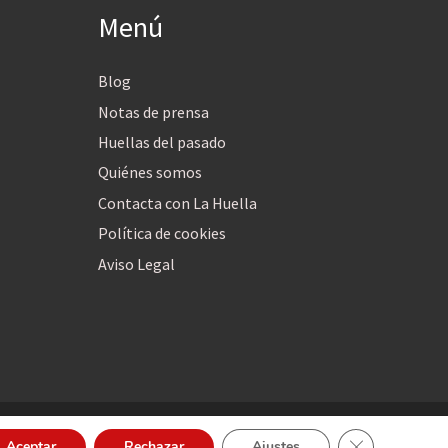
Menú
Blog
Notas de prensa
Huellas del pasado
Quiénes somos
Contacta con La Huella
Política de cookies
Aviso Legal
Cerrar el bann
Aceptar
Rechazar
Ajustes