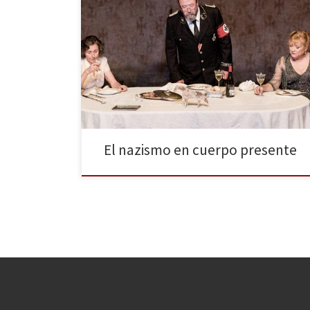
Acercarse al duro y crítico teatro político de Thomas
Bernhard es casi obligatorio para todo aquel que
quiera cuestionarse el mundo y la sociedad de
nuestros días. Cuando el fantasma del fascismo y del
nazismo asoma casi con orgullo en el mapa político
actual, con una extrema derecha que va […]
El nazismo en cuerpo presente