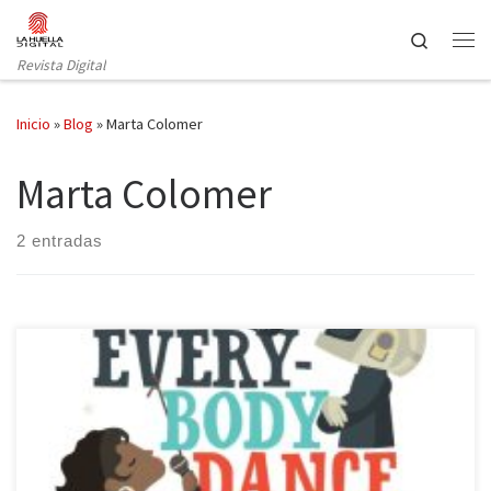
Saltar al contenido
Search
Revista Digital
Inicio
»
Blog
»
Marta Colomer
Marta Colomer
2 entradas
Doscientas páginas sobre la historia de la música de baile son las
que contiene la obra Everybody dance: Una historia ilustrada de la
música de baile de Susana Monteagudo y Marta Colomer