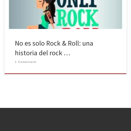
que parece hacer en su título un guiño a It is […]
No es solo Rock & Roll: una
historia del rock …
1 Comentario