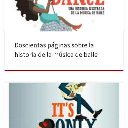
(Lunwerg, 2019), recientemente publicada. Y son pocas: todo el
mundo baila, literalmente, pues en todo el planeta existe […]
Doscientas páginas sobre la
historia de la música de baile
Los entusiastas de la música rock están de enhorabuena: la
editorial Lunwerg ha publicado la obra de Susana Monteagudo
(con ilustraciones de Marta Colomer-Tutticonfetti) It’s only Rock and
Roll: Una historia del rock ilustrada (abril-mayo de 2018). La obra,