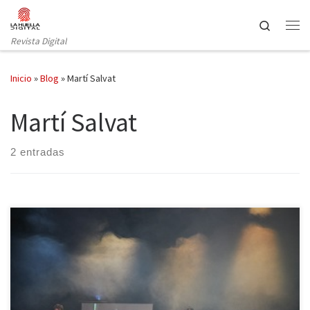
Saltar al contenido
Search
Revista Digital
Inicio
»
Blog
»
Martí Salvat
Martí Salvat
2 entradas
En el pasado año 2019 celebramos (aunque tal vez la palabra
“celebrar” sea un tanto desafortunada) el ochenta aniversario del
exilio republicano de 1939. Fueron numerosos los actos que se
organizaron a nivel internacional, y también bastantes los