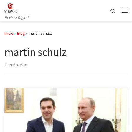
Saltar al contenido
Search
Revista Digital
Inicio
»
Blog
»
martin schulz
martin schulz
2 entradas
El Gobierno griego ha dado un paso adelante en su política
exterior acercándose a Rusia para trazar nuevos caminos hacia la
recuperación. Sin embargo, desde Bruselas se encargan de
recordar los compromisos que Grecia tiene con las instituciones