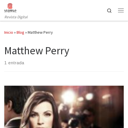
Saltar al contenido
Search
Revista Digital
Inicio
»
Blog
»
Matthew Perry
Matthew Perry
1 entrada
Tras seis temporadas es inevitable cogerle cariño a la protagonista
absoluta de «The Good Wife», una serie de largo recorrido, que
año tras año está entre las más valoradas por crítica y público.