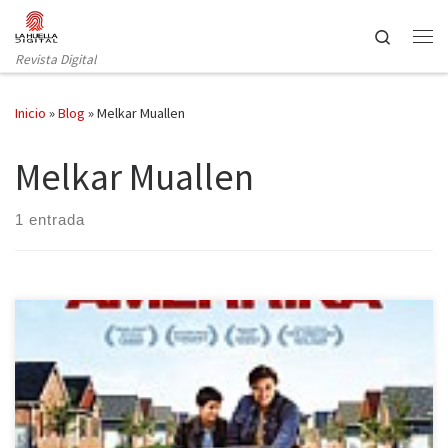
Saltar al contenido
Search
Revista Digital
Inicio
»
Blog
»
Melkar Muallen
Melkar Muallen
1 entrada
El 15 de Enero se estrenará en toda España: Amerrika, dirigida por
Cherien Dabis .En esta producción tendremos la oportunidad de
conocer la historia de una Madre divorciada: Muna (Nisreen Faour)