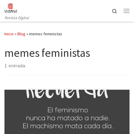
Saltar al contenido
Search
Revista Digital
Inicio
»
Blog
»
memes feministas
memes feministas
1 entrada
El feminismo continúa siendo algo “tabú”. Aun en pleno siglo XXI,
una gran parte de la población piensa que ser feminista es
defender la superioridad de la mujer frente al hombre, ignorando