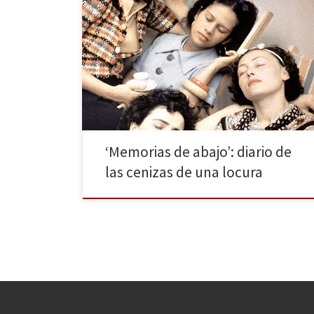
Para mantener viva la memoria de Leonora
Carrington, la editorial Alpha Decay nos trae Memorias
de abajo. La obra es un breve diario del delirio que
recoge la caída al abismo de la locura de la autora,
hasta la superación de estos episodios. Esta edición,
cuenta con el prólogo de […]
‘Memorias de abajo’: diario de
las cenizas de una locura