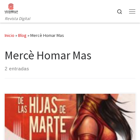
Saltar al contenido
Search
Revista Digital
Inicio
»
Blog
»
Mercè Homar Mas
Mercè Homar Mas
2 entradas
Amanecer publica lo último de Mercè Homar Mas, Guárdate de las
hijas de Marte; una novela corta de ciencia ficción. Las certezas,
las incertidumbres pueden sustentarse en diversos pilares. Por un