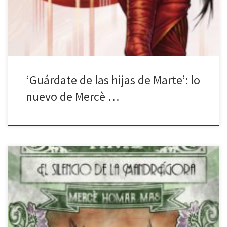
lado, podrían embeber de la ciencia, de conocimientos
empíricos, es decir de la razón que podría rallar lo kantiano. […]
‘Guárdate de las hijas de Marte’: lo
nuevo de Mercè …
Las plantas y las aventuras llegan a Insomnia Ediciones con la
primera novela de Mercè Homar Mas, Botanic Time. El secreto de
la mandrágora. Una obra de fantasía con ecos de steampunk que
se localiza en un mundo de fantasía no demasiado alejado del