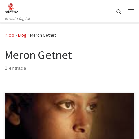
Saltar al contenido
Search
Revista Digital
Inicio
»
Blog
»
Meron Getnet
Meron Getnet
1 entrada
Producida por Angelina Jolie y dirigida por Zeresenay Berhane
Mehari, llega a la gran pantalla Difret, la cual narra la desgarradora
historia de Hirut, una adolescente de Etiopía a la que le suceden