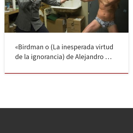
aquel clásico moderno, la cinta nos habla acerca de la profesión
[…]
«Birdman o (La inesperada virtud
de la ignorancia) de Alejandro …