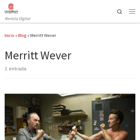
Saltar al contenido
Search
Revista Digital
Inicio
»
Blog
»
Merritt Wever
Merritt Wever
1 entrada
A la hora de escribir acerca del siguiente trabajo podemos
fácilmente contemplar diversas alternativas, todas ellas válidas. Sin
duda Birdman debe su existencia a Opening Night de John
Cassavettes, tanto en el fondo como en la forma. Al igual que