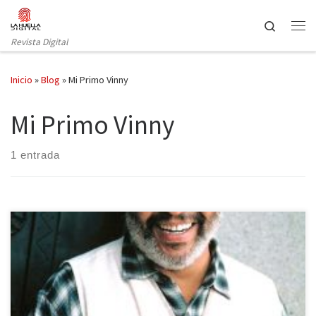
Saltar al contenido
Search
Revista Digital
Inicio
»
Blog
»
Mi Primo Vinny
Mi Primo Vinny
1 entrada
Como bien sabéis, hace unos días hacíamos un balance a los
personajes televisivos que habían fallecido en 2014 a nivel
nacional, así que hoy es el turno de hacer un repaso a los actores