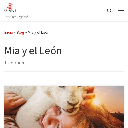
Saltar al contenido
Search
Revista Digital
Inicio
»
Blog
»
Mia y el León
Mia y el León
1 entrada
La película se ha estrenado con éxito en toda Europa, superando
en Francia los 1,4 millones de espectadores y en Italia alcanzó los
5,6 millones de euros de recaudación. El éxito se ha repetido