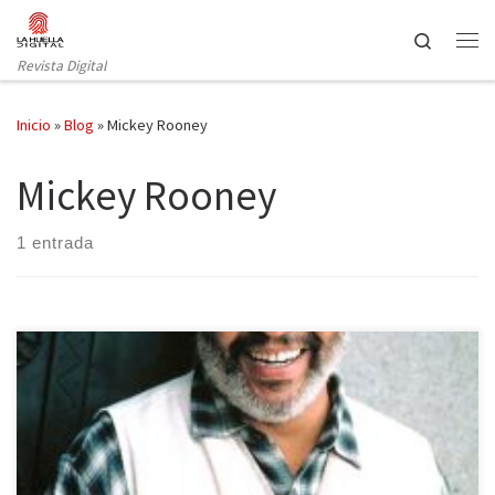
Saltar al contenido
Search
Revista Digital
Inicio
»
Blog
»
Mickey Rooney
Mickey Rooney
1 entrada
Como bien sabéis, hace unos días hacíamos un balance a los
personajes televisivos que habían fallecido en 2014 a nivel
nacional, así que hoy es el turno de hacer un repaso a los actores