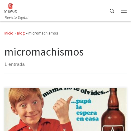
Saltar al contenido
Search
Revista Digital
Inicio
»
Blog
»
micromachismos
micromachismos
1 entrada
La evolución de la sociedad ha hecho que poco a poco estén
desapareciendo eslóganes como “Pon a punto la casa mientras
bajas de peso”. Sin embargo, no tenemos más que encender la