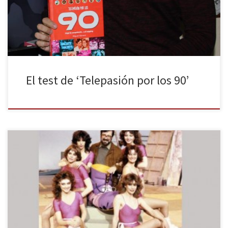
libro publicado, Telepasión por los 90. El próximo 14 de octubre
sale a la venta su […]
El test de ‘Telepasión por los 90’
El mejor programa de la televisión española cumple el próximo
jueves 24 de Abril 42 añazos. Con más de 400 programas, fue el
trampolín de azafatas como Lidya Bosch, Victoria Abril, Silvia
Marsó, Paula Vazquez,Nina…. a las que todos conocemos por
trabajos posteriores.