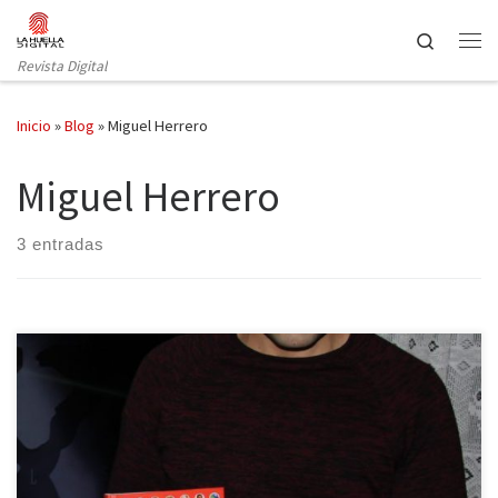
Saltar al contenido
Search
Revista Digital
Inicio
»
Blog
»
Miguel Herrero
Miguel Herrero
3 entradas
La pasión de Miguel Herrero por la televisión ha quedado
demostrada y plasmada en sus tres libros: Revisitando los 80, Los
80 responden otra vez, y el que hasta esta semana será su último