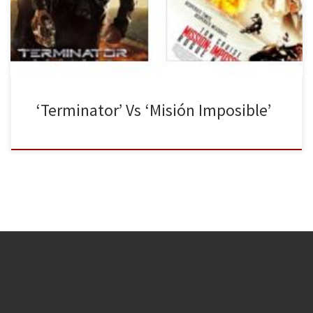
Jason Bourne, Tarzán, Ahora me ves 2, Election, Buscando a Dory,
Tortugas Ninja, Peter y el dragón…) queremos echar la vista […]
‘Terminator’ Vs ‘Misión Imposible’