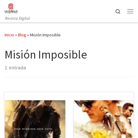
Saltar al contenido
Search
Revista Digital
Inicio
»
Blog
»
Misión Imposible
Misión Imposible
1 entrada
En un verano en el que la falta de ideas de las superproduciones
americanas es evidente con demasiados regresos, secuelas o
reinicios (Cazafantasmas, Independence Day, Star Trek, Ice Age,