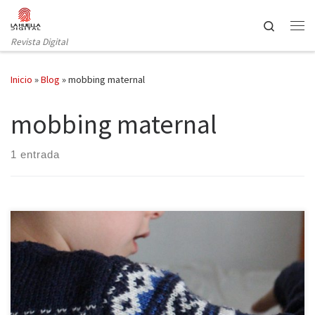
Saltar al contenido
Search
Revista Digital
Inicio
»
Blog
»
mobbing maternal
mobbing maternal
1 entrada
El número de mujeres que decide incorporarse al mercado
laboral ha ido aumentando paulatinamente. Sin embargo, las
nuevas generaciones también quieren formar una familia, pero sin