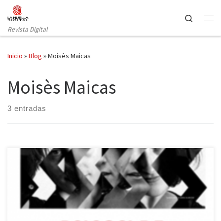
Saltar al contenido
Search
Revista Digital
Inicio
»
Blog
»
Moisès Maicas
Moisès Maicas
3 entradas
La Sala Beckett recupera, del 1 al 12 de noviembre, el montaje
de Psicosi de les 4.48, de Sarah Kane, dirigido por Moisès Maicas e
interpretado por Anna Alarcón, que se llevó el premio BBVA de