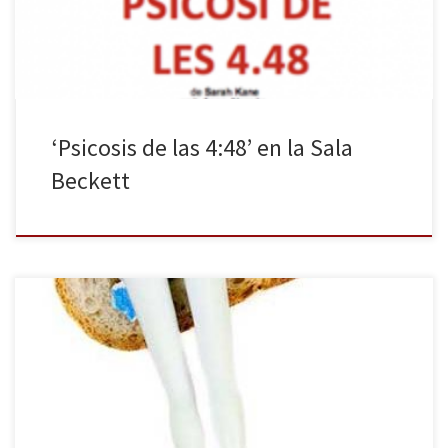
pasado […]
‘Psicosis de las 4:48’ en la Sala
Beckett
En la siempre acogedora sala del Maldà puede verse estos días, y
hasta el 5 de marzo, La Peggy Pickit veu la cara de Déu, una
tragicomedia del dramaturgo alemán Roland Schimmelpfennig,
seguramente uno de los mejores dramaturgos contemporáneos,
capaz de jugar con los géneros y de subir al escenario […]