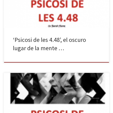
Teatro en 2016. La Beckett lo incluye en su ciclo “Les condicions
del cervell”, […]
‘Psicosi de les 4.48’, el oscuro
lugar de la mente …
Llega, dentro del ciclo Les condicions del cervell, una de las obras
más emblemáticas de la dramaturga inglesa Sarah Kane: Psicosi
de las 4:48 en la Sala Beckett. La reposición del monólogo,
interpretado por Anna Alarcón, quiere ser también un homenaje
póstumo a Moisés Maicas, director del montaje, que murió el