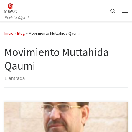
Saltar al contenido
Search
Revista Digital
Inicio
»
Blog
»
Movimiento Muttahida Qaumi
Movimiento Muttahida
Qaumi
1 entrada
Iraq vuelve a sufrir un aumento de la tensión después de que Al