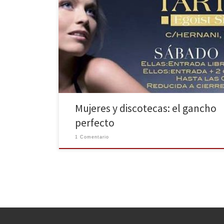
Utilizar a las chicas como reclamo nocturno para atraer
a chavales a las discotecas es una práctica clásica. Para
ello, ellas entran gratis y ellos pagan. Sin embargo, no
sólo hablamos de entradas o copas gratuitas a los
garitos, sino que en ocasiones la situación llega a
niveles tan extremos […]
Mujeres y discotecas: el gancho
perfecto
1 Comentario