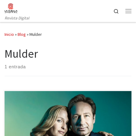
Saltar al contenido
Search
Revista Digital
Inicio
»
Blog
»
Mulder
Mulder
1 entrada
Un mes después de su esperado y triunfal regreso, ha llegado el
momento de analizar la décima temporada de Expediente X,
desde la frialdad y perspectiva que da el tiempo sin mirar sus más