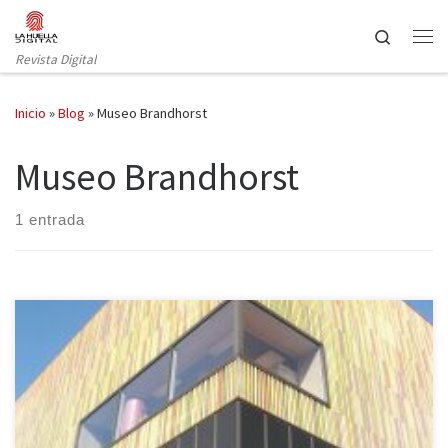
Saltar al contenido
Search
Revista Digital
Inicio
»
Blog
»
Museo Brandhorst
Museo Brandhorst
1 entrada
Viajar de una ciudad a otra o incluso fuera del país se ha
convertido, hoy en día, en una realidad asequible a través de
vuelos baratos. Sin embargo, las circunstancias laborales o la falta