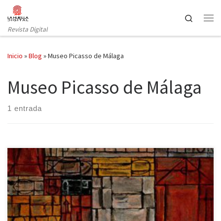
Saltar al contenido
Search
Revista Digital
Inicio
»
Blog
»
Museo Picasso de Málaga
Museo Picasso de Málaga
1 entrada
Desde el 19 de mayo y hasta el 11 de septiembre puede visitarse,
en la Fundación Telefónica de Madrid (c/ Fuencarral, 3), la
exposición retrospectiva del pintor uruguayo Joaquín Torres-
García (1874-1949). La exposición ha sido organizada por el