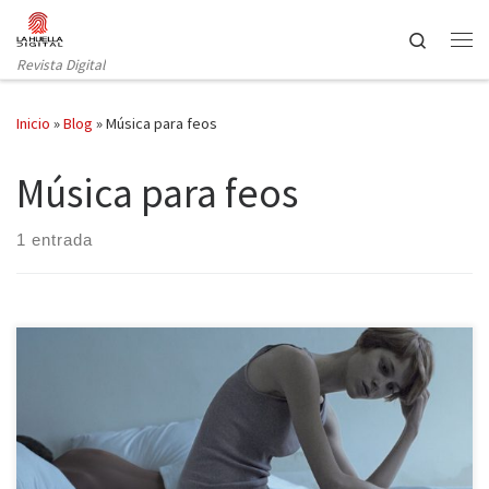
Saltar al contenido
Search
Revista Digital
Inicio
»
Blog
»
Música para feos
Música para feos
1 entrada
¿Casualidad o destino? Cuando la protagonista aceptó a
regañadientes salir a tomar unas copas con su amiga, lo que
menos pensaba era que a partir de entonces sus días iban a