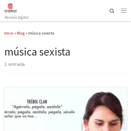
Saltar al contenido
Search
Revista Digital
Inicio
»
Blog
»
música sexista
música sexista
1 entrada
Frases como “Zúmbale mambo pa’ que mis gatas prendan los
motores”, “Agárrala, azótala, pégala” o “Eso lo quiero ver, qué
pasa cuando te pego duro contra la pared” forman parte de varias