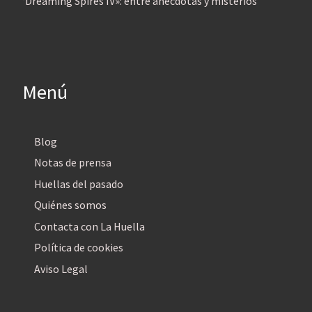
‘Dreaming Spires IV»: entre anécdotas y misterios
Menú
Blog
Notas de prensa
Huellas del pasado
Quiénes somos
Contacta con La Huella
Política de cookies
Aviso Legal