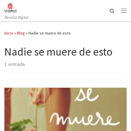
Saltar al contenido
Search
Revista Digital
Inicio
»
Blog
»
Nadie se muere de esto
Nadie se muere de esto
1 entrada
Cuando aquéllos en los que más confías te traicionan hasta límites
insospechables, la duda se apodera de ti cual demonio. Nadie se
muere de esto, cuenta la historia de Elena, una muchacha que a