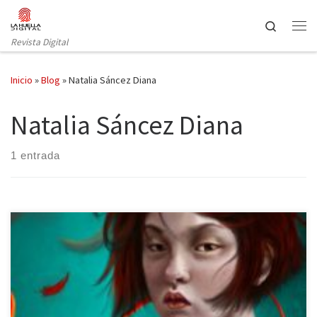
Saltar al contenido
Search
Revista Digital
Inicio
»
Blog
»
Natalia Sáncez Diana
Natalia Sáncez Diana
1 entrada
Lo nuevo de Amanecer se titula La Heredera Kitsune, escrito
por Natalia Sánchez Diana. Las culturas orientales tienen una
nutrida mitología. Los kitsune o el hijo rojo de la portada nos dan