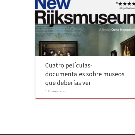
En una época tan marcada por la cultura como factor
de dinamismo económico, no es extraña la inversión
millonaria para la creación de grandes museos-marca
con que atraer el turismo a las ciudades —piénsese en
el Guggenheim de Bilbao, en la Ciudad de las Artes y
las Ciencias de Valencia […]
Cuatro películas-
documentales sobre museos
que deberías ver
1 Comentario