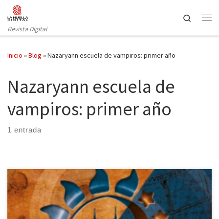
Saltar al contenido
Search
Revista Digital
Inicio
»
Blog
»
Nazaryann escuela de vampiros: primer año
Nazaryann escuela de
vampiros: primer año
1 entrada
Niña Lobo Editorial publica Nazaryann Escuela de Vampiros: