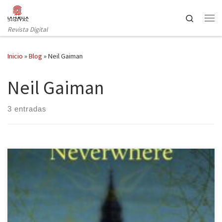
Saltar al contenido
Search
Revista Digital
Inicio
»
Blog
»
Neil Gaiman
Neil Gaiman
3 entradas
Con el paso de los años, la vida cambia a nuestro alrededor y
nosotros con ella e, incluso, nuestra percepción se ve
transformada por el propio ser. De entre todos los elementos del