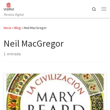
Saltar al contenido
Search
Revista Digital
Inicio
»
Blog
»
Neil MacGregor
Neil MacGregor
1 entrada
La editorial Crítica (Grupo Planeta) ha publicado la última obra de
Mary Beard, Premio Princesa de Asturias de Ciencias Sociales en
2016, un libro sobre el arte y la forma de ver la realidad por los