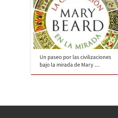
La editorial Crítica (Grupo Planeta) ha publicado la
última obra de Mary Beard, Premio Princesa de
Asturias de Ciencias Sociales en 2016, un libro sobre el
arte y la forma de ver la realidad por los diferentes
pueblos. La civilización en la mirada (febrero de
2019), traducción de Civilizations: How […]
Un paseo por las civilizaciones
bajo la mirada de Mary …