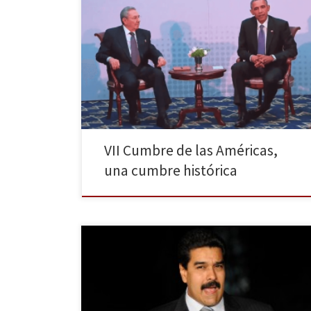
El foro regional celebrado del 9 al 11 de abril en
Panamá logró congregar por primera vez a todos los
países americanos sin excepción. Desde sus inicios en
1995, Cuba nunca había participado en ninguna de
estas cumbres por lo que el encuentro entre su
presidente Raúl Castro y el […]
VII Cumbre de las Américas,
una cumbre histórica
La pasada semana todos los ministros del Gobierno
de Maduro pusieron sus cargos a disposición del
presidente para ayudar a reformar el gabinete en pos
de un refuerzo de la seguridad ante la conmoción