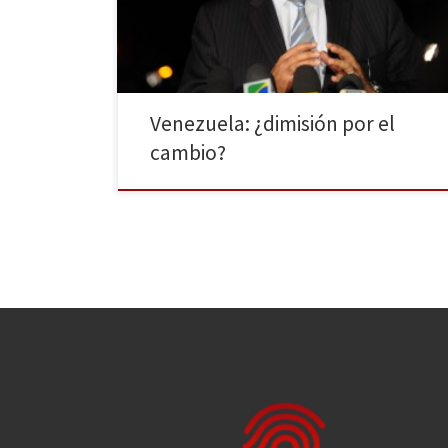
generada en la sociedad por el asesinato de la actriz
Mónica Spear, aunque finalmente no todos […]
Venezuela: ¿dimisión por el
cambio?