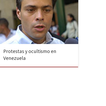
Venezuela vive desde hace dos semanas una convulsa
situación social con constantes protestas contra el
intrusismo del Gobierno de Nicolás Maduro y la
inestabilidad económica del país. En respuesta a las
críticas, el gobierno venezolano ha blindado los
medios de comunicación y arrestado al principal líder
de la oposición. Los […]
Protestas y ocultismo en
Venezuela