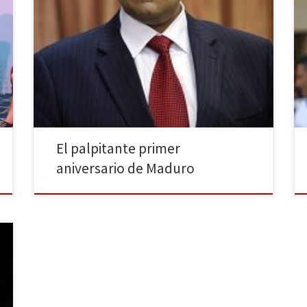
Venezuela “celebra” el aniversario de su presidente,
Nicolás Maduro, en el poder. Pese a que el
mandatario ha declarado su positividad en relación al
2013, las estadísticas anuales manifiestan otra
realidad. Su reputación ha disminuido hasta un 40%,
convirtiéndose en la mínima histórica del chavismo.
Maduro ha querido defenderse de […]
El palpitante primer
aniversario de Maduro