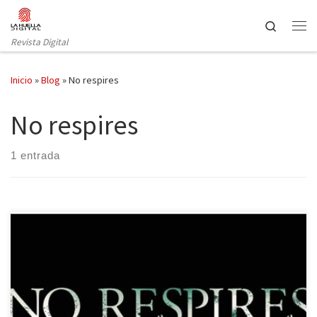
Saltar al contenido
Search
Revista Digital
Inicio
»
Blog
»
No respires
No respires
1 entrada
Tres amigos allanan la morada de un ermitaño invidente para dar
lo que suponen un golpe fácil solo para descubrir que su vida
corre peligro en una aterradora pesadilla desencadenada en No
Respires, el segundo largometraje del guionista y director Fede