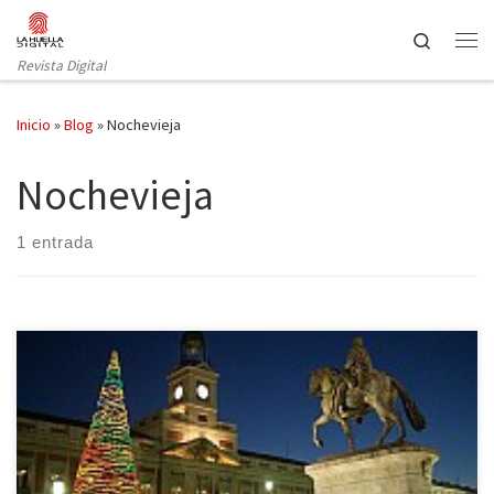
Saltar al contenido
Search
Revista Digital
Inicio
»
Blog
»
Nochevieja
Nochevieja
1 entrada
Llegas con la magia del otoño que termina. Señalando el frio
invierno con su nieve blanquecina. Cada fiesta que celebremos
sea como una semilla. Que nos traerá a su tiempo una cosecha de