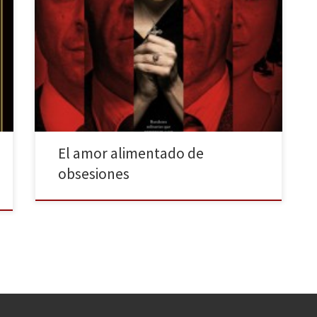
Esteban Roel y Juan Fernando Andrés han realizado
una nueva y estremecedora película: producida por
Alex de la Iglesia, Musarañas, que se estrena el 25 de
Diciembre, es un filme que cuenta la vida de dos
jóvenes que no tienen una vida ni un pasado
normales. Estas circunstancias serán las […]
El amor alimentado de
obsesiones