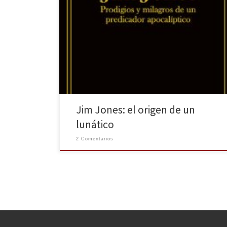
Conocí el suceso de Jonestown por el documental
seriado Wild Wild Country que se puede ver en la
plataforma Netflix. Las imágenes me dejaron
impactada y me apresuré para buscar información en
internet. Me desconcertaba que un número cuantioso
de individuos se dejase embaucar y guiar sus vidas por
otra […]
Jim Jones: el origen de un
lunático
2 Comentarios