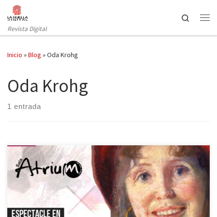
Saltar al contenido
Search
Revista Digital
Inicio
»
Blog
»
Oda Krohg
Oda Krohg
1 entrada
Estos días ha podido verse en la barcelonesa Sala Atrium −que
esta temporada cumple cinco años− Oda: Satans Kvinne (Oda: una
mujer infernal), del dramaturgo Dag Nordgaard, con dirección de