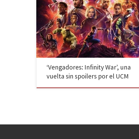
Llegó el día que millones de personas estaban
esperando, el 27 de abril se estrenó a nivel mundial
Vengadores: Infinity War, la última superproducción de
Marvel hasta la fecha. No solo es la película más
ambiciosa del Universo Cinematográfico Marvel (UCM a
partir de ahora) dicho por los directores Anthony […]
‘Vengadores: Infinity War’, una
vuelta sin spoilers por el UCM