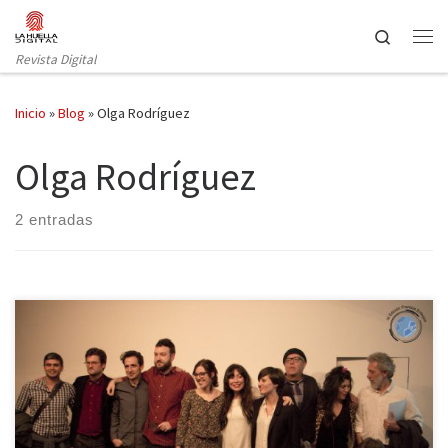
Saltar al contenido
Search
Revista Digital
Inicio
»
Blog
»
Olga Rodríguez
Olga Rodríguez
2 entradas
La noche del 24 de febrero, en el Círculo de Bellas Artes, se
celebró la tercera edición de los Premios Enfoque, una mirada
crítica sobre el periodismo. Estos galardones se entregan a los