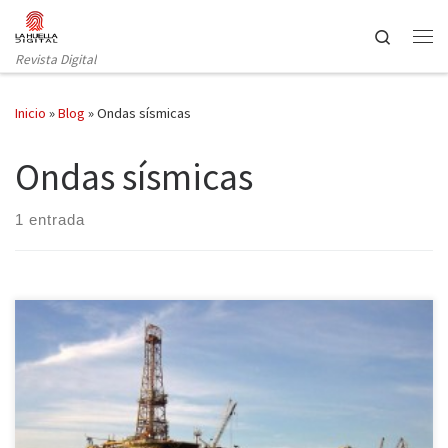
Saltar al contenido
Search
Revista Digital
Inicio
»
Blog
»
Ondas sísmicas
Ondas sísmicas
1 entrada
Canarias y las Islas Baleares ven peligradas sus áreas de riqueza
biológica y cercana a espacios naturales protegidos como el
turismo que tantos ingresos genera para estos destinos
estratégicos. Pescadores, ecologistas, empresarios turísticos,