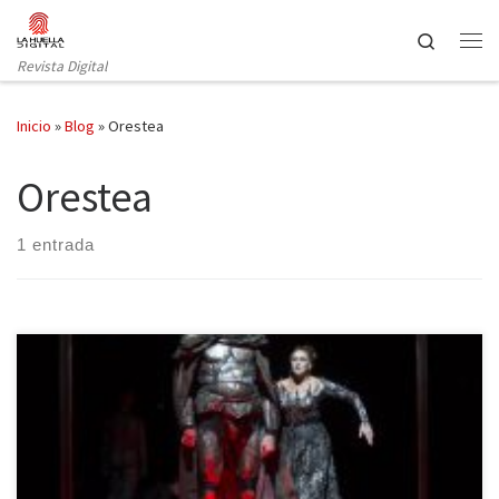
Saltar al contenido
Search
Revista Digital
Inicio
»
Blog
»
Orestea
Orestea
1 entrada
Los montajes de teatro clásico grecolatino son, a la vez, una
tentación y un peligro en sí mismos. Nunca se sabe por dónde
saldrá el director del montaje en cuestión, si se presenciará una