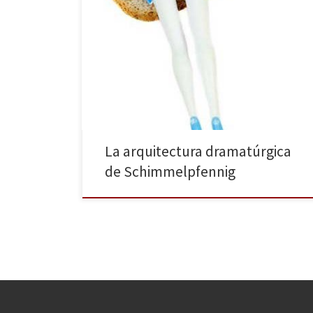
En la siempre acogedora sala del Maldà puede verse
estos días, y hasta el 5 de marzo, La Peggy Pickit veu
la cara de Déu, una tragicomedia del dramaturgo
alemán Roland Schimmelpfennig, seguramente uno
de los mejores dramaturgos contemporáneos, capaz
de jugar con los géneros y de subir al escenario […]
La arquitectura dramatúrgica
de Schimmelpfennig