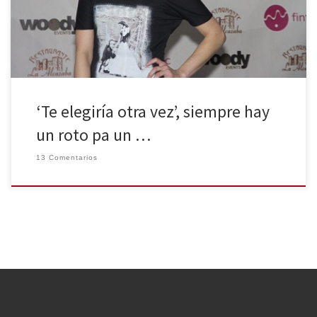
(monologuista reconocida por programas de televisión como
Zapeando y El […]
‘Te elegiría otra vez’, siempre hay
un roto pa un …
13 Comentarios