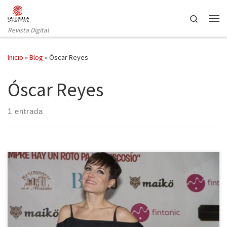
Saltar al contenido
Search
Revista Digital
Inicio
»
Blog
»
Óscar Reyes
Óscar Reyes
1 entrada
Batiburrillo Producciones presenta Te elegiría otra vez, una
comedia romántica que podrás disfrutar en vivo en el Pequeño
Teatro Gran Vía de Madrid. La Huella Digital ha asistido a la
Premiere de esta obra escrita y dirigida por Sara Escudero