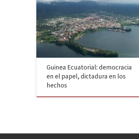
El nerviosismo del Partido Democrático de Guinea
Ecuatorial ha crecido ante la llegada del líder nacional
de la Candidatura Independiente, Gabriel Nsé Obiang.
Las maniobras “antidemocráticas” se han repetido,
incumpliendo así lo acordado en la última Mesa de
Diálogo Político Nacional. Mientras, la Comunidad
Internacional vuelve a denunciar la situación […]
Guinea Ecuatorial: democracia
en el papel, dictadura en los
hechos